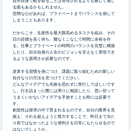
自分自身で舵を取ることは管理されるよりも難しく感じ
る面もあるかもしれません。
怠惰な心があれば、プライベートまでバランスを崩して
しまうこともあります。
だからこそ、生産性を最大限高めるタスクを組み、その
日の目標を高く持ち、難なくこなして時間に余裕を作
る。仕事とプライベートの時間のバランスを完璧に構築
したり、自分自身の人生のビジョンを甘えなく実現でき
るような器用さが必要なのです。
逆算する習慣を身につけ、課題に取り組むための新しい
自分なりの方法を見つけてください。
どんなアイデアでも失敗を恐れずに実行してほしいです
し、行き詰まった際には周りに相談したり、思い切って
うまくいかないアイデアを手放すことも時には必要で
す。
創造性は探求の中で育まれるものです。自分の限界を見
据え、それを超えようと努力することで、昨日まで当た
り前ではなかったような便利さを日常にもたらせるので
はないでしょうか。