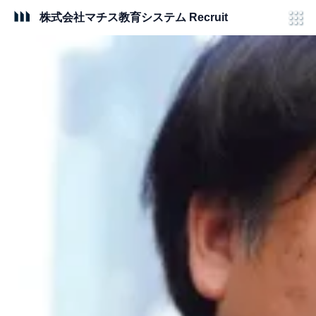
内
株式会社マチス教育システム Recruit
容
を
ス
キ
ッ
プ